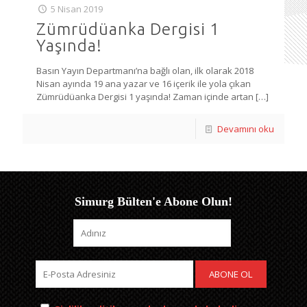
5 Nisan 2019
Zümrüdüanka Dergisi 1
Yaşında!
Basın Yayın Departmanı’na bağlı olan, ilk olarak 2018
Nisan ayında 19 ana yazar ve 16 içerik ile yola çıkan
Zümrüdüanka Dergisi 1 yaşında! Zaman içinde artan
[…]
Devamını oku
Simurg Bülten'e Abone Olun!