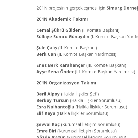
2C1N projesinin gerçekleşmesi için
Simurg Derne
2C1N Akademik Takımı
Cemal Şükrü Gülden
(I. Komite Başkanı)
Sülbiye Sumru Günaydın
(I. Komite Başkan Yardı
Şule Çalış
(II. Komite Başkanı)
Berk Can
(II. Komite Başkan Yardımcısı)
Enes Berk Karahançer
(III. Komite Başkanı)
Ayşe Sena Önder
(III. Komite Başkan Yardımcısı)
2C1N Organizasyon Takımı
Beril Alpay
(Halkla İlişkiler Şefi)
Berkay Tursun
(Halkla İlişkiler Sorumlusu)
Esra Nalbantoğlu
(Halkla İlişkiler Sorumlusu)
Elif Kaya
(Halkla İlişkiler Sorumlusu)
Şevval Koç
(Kurumsal İletişim Sorumlusu)
Emre Biri
(Kurumsal İletişim Sorumlusu)
Gözde Aygün
(Kurumsal İletişim Sorumlusu)