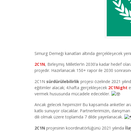
Simurg Derneği kanatları altında gerçekleşecek yeni
2C1N
, Birleşmiş Milletler’in 2030’a kadar hedef ol
projedir. Hazırlanacak 150+ rapor ile 2030 sonrası
2C1N
sürdürülebilirlik
projesi özelinde 2021 yılınd
eğitimler alacak; 4.hafta gerçekleşecek
2C1Night
e
vermek hususunda mücadele edecekler.
Ancak gelecek hepimizin! Bu kapsamda anketler aracı
katkı sunuyor olacaklar. Partnerlerimizin, danışman 
dili olmak üzere toplamda 7 dilde yayınlanacak.
2C1N
projesinin koordinatörlüğünü 2021 yılında
İl