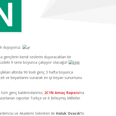
luk duyuyoruz.
 gençlerin kendi seslerini duyuracakları bir
üzdeki 9 sene boyunca çalışıyor olacağız!
lıkları altında 90 liseli genç 3 hafta boyunca
ilecek ve beyanlarını sunarak en iyi beyan sunumunu
 tüm genç katılımcılarımız;
2C1N Amaç Raporu
‘na
azırlanan raporlar Türkçe ve 6 Birleşmiş Milletler
ardımcısı ve Akademi Sekreteri de
Haluk Ovacık
‘tır.