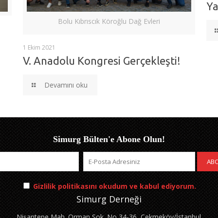
Ya
Bolu Kıbrıscık Köroğlu Dağ Evleri
1 Ekim 2021
V. Anadolu Kongresi Gerçekleşti!
Devamını oku
Simurg Bülten'e Abone Olun!
Gizlilik politikasını okudum ve kabul ediyorum.
Simurg Derneği
Nişantepe Mah. Orman Sok. No 34-36, Çekmeköy/İstanbul