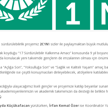
 sürdürülebilirlik projemiz
2C1N
‘i sizler ile paylaşmaktan büyük mutlu
arak koyduğu “17 Sürdürülebilir Kalkınma Amacı” konusunda 9 yıl boyunca
nda konulacak yeni takvimde gençlerin de imzalarının olması için önüm
a “Açlığa Son”, “Yoksulluğa Son” ve “Sağlık ve Kaliteli Yaşam” amaç baş
tkinliğinde ise çeşitli konuşmacıları dinleyebilecek, atölyelere katılab
lığıyla ulaşacağımız liseli gençler ve projemize katılıp beyanlar sunan
akademisyenlerimizin ve akademik takımımızın da desteği ile birlikte h
ayda Küçükafacan
yürütürken,
İrfan Kemal Özer
ise Koordinatör Y