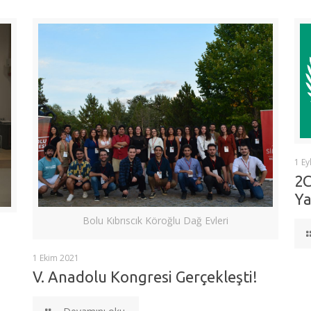
1 Ey
2C
Ya
Bolu Kıbrıscık Köroğlu Dağ Evleri
1 Ekim 2021
V. Anadolu Kongresi Gerçekleşti!